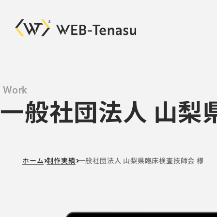
コ
一般社団法人 山梨
ン
テ
ン
ツ
へ
ホーム
制作実績
一般社団法人 山梨県臨床検査技師会 様
移
動