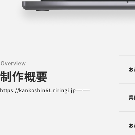
お
制作概要
https://kankoshin61.riringi.jp
業
お