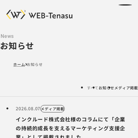
コ
お知らせ
ン
テ
ン
ホーム
お知らせ
ツ
へ
移
すべて
お知らせ
メディア掲載
動
2026.08.07
メディア掲載
インクルード株式会社様のコラムにて「企業
の持続的成長を支えるマーケティング支援企
業」として掲載されました。